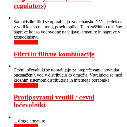
regulators)
Samočistilni filtri se uporabljajo za mehansko čiščenje delcev
v vodi kot so rja, mulj, pesek, opilki. Tako zaščitimo različne
naprave kot so vodovodne napeljave, armature in naprave v
gospodinjstvu.
+ Podrobneje
Filtri in filtrne kombinacije
Cevni ločevalniki se uporabljajo za preprečevanje povratka
onesnaženih vod v distribucijsko omrežje. Vgrajujejo se med
krožnim sistemom distributerja in internega porabnika.
+ Podrobneje
Protipovratni ventili / cevni
ločevalniki
... druge armature
+ Podrobneje