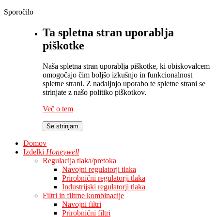
Sporočilo
Ta spletna stran uporablja
piškotke
Naša spletna stran uporablja piškotke, ki obiskovalcem
omogočajo čim boljšo izkušnjo in funkcionalnost
spletne strani. Z nadaljnjo uporabo te spletne strani se
strinjate z našo politiko piškotkov.
Več o tem
Se strinjam
Domov
Izdelki
Honeywell
Regulacija tlaka/pretoka
Navojni regulatorji tlaka
Prirobnični regulatorji tlaka
Industrijski regulatorji tlaka
Filtri in filtrne kombinacije
Navojni filtri
Prirobnični filtri