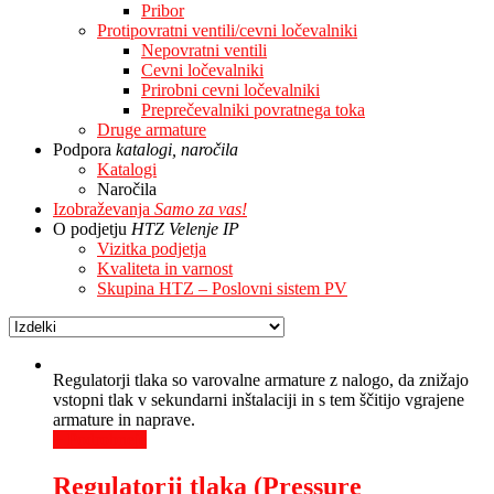
Pribor
Protipovratni ventili/cevni ločevalniki
Nepovratni ventili
Cevni ločevalniki
Prirobni cevni ločevalniki
Preprečevalniki povratnega toka
Druge armature
Podpora
katalogi, naročila
Katalogi
Naročila
Izobraževanja
Samo za vas!
O podjetju
HTZ Velenje IP
Vizitka podjetja
Kvaliteta in varnost
Skupina HTZ – Poslovni sistem PV
Regulatorji tlaka so varovalne armature z nalogo, da znižajo
vstopni tlak v sekundarni inštalaciji in s tem ščitijo vgrajene
armature in naprave.
+ Podrobneje
Regulatorji tlaka (Pressure