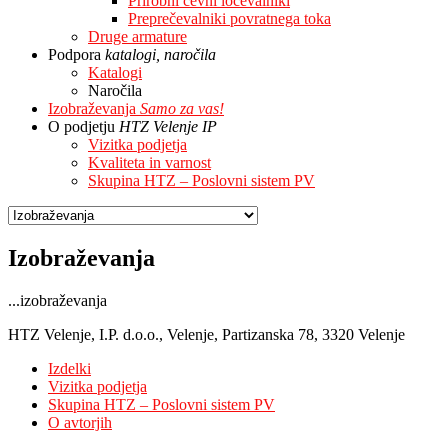
Prirobni cevni ločevalniki
Preprečevalniki povratnega toka
Druge armature
Podpora
katalogi, naročila
Katalogi
Naročila
Izobraževanja
Samo za vas!
O podjetju
HTZ Velenje IP
Vizitka podjetja
Kvaliteta in varnost
Skupina HTZ – Poslovni sistem PV
Izobraževanja
...izobraževanja
HTZ Velenje, I.P. d.o.o., Velenje, Partizanska 78, 3320 Velenje
Izdelki
Vizitka podjetja
Skupina HTZ – Poslovni sistem PV
O avtorjih