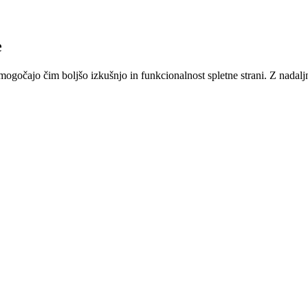
e
gočajo čim boljšo izkušnjo in funkcionalnost spletne strani. Z nadaljnjo