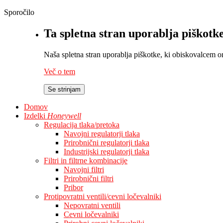
Sporočilo
Ta spletna stran uporablja piškotk
Naša spletna stran uporablja piškotke, ki obiskovalcem omo
Več o tem
Se strinjam
Domov
Izdelki
Honeywell
Regulacija tlaka/pretoka
Navojni regulatorji tlaka
Prirobnični regulatorji tlaka
Industrijski regulatorji tlaka
Filtri in filtrne kombinacije
Navojni filtri
Prirobnični filtri
Pribor
Protipovratni ventili/cevni ločevalniki
Nepovratni ventili
Cevni ločevalniki