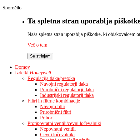
Sporočilo
Ta spletna stran uporablja piškotk
Naša spletna stran uporablja piškotke, ki obiskovalcem omo
Več o tem
Se strinjam
Domov
Izdelki
Honeywell
Regulacija tlaka/pretoka
Navojni regulatorji tlaka
Prirobnični regulatorji tlaka
Industrijski regulatorji tlaka
Filtri in filtrne kombinacije
Navojni filtri
Prirobnični filtri
Pribor
Protipovratni ventili/cevni ločevalniki
Nepovratni ventili
Cevni ločevalniki