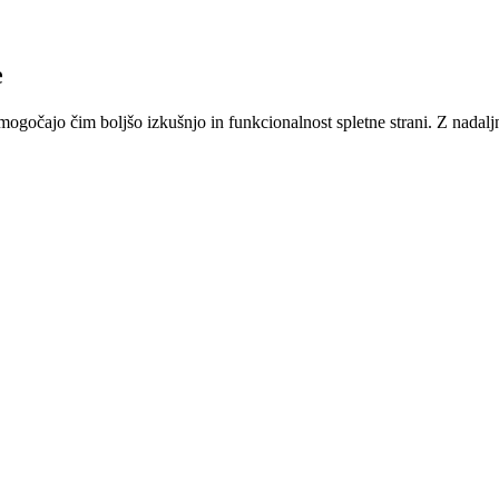
e
gočajo čim boljšo izkušnjo in funkcionalnost spletne strani. Z nadaljnjo