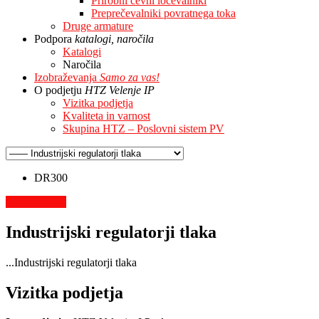
Prirobni cevni ločevalniki
Preprečevalniki povratnega toka
Druge armature
Podpora
katalogi, naročila
Katalogi
Naročila
Izobraževanja
Samo za vas!
O podjetju
HTZ Velenje IP
Vizitka podjetja
Kvaliteta in varnost
Skupina HTZ – Poslovni sistem PV
DR300
+ Podrobneje
Industrijski regulatorji tlaka
...Industrijski regulatorji tlaka
Vizitka podjetja