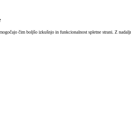
e
gočajo čim boljšo izkušnjo in funkcionalnost spletne strani. Z nadaljnjo