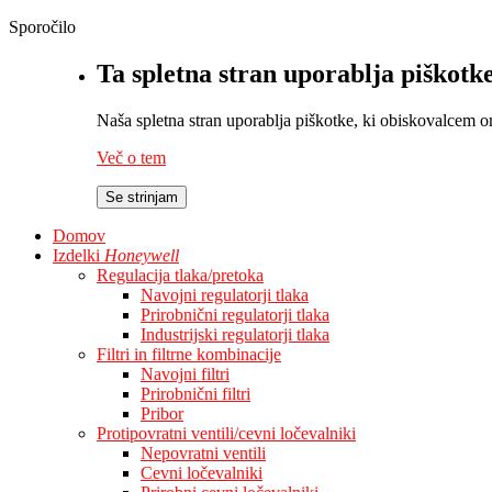
Sporočilo
Ta spletna stran uporablja piškotk
Naša spletna stran uporablja piškotke, ki obiskovalcem omo
Več o tem
Se strinjam
Domov
Izdelki
Honeywell
Regulacija tlaka/pretoka
Navojni regulatorji tlaka
Prirobnični regulatorji tlaka
Industrijski regulatorji tlaka
Filtri in filtrne kombinacije
Navojni filtri
Prirobnični filtri
Pribor
Protipovratni ventili/cevni ločevalniki
Nepovratni ventili
Cevni ločevalniki