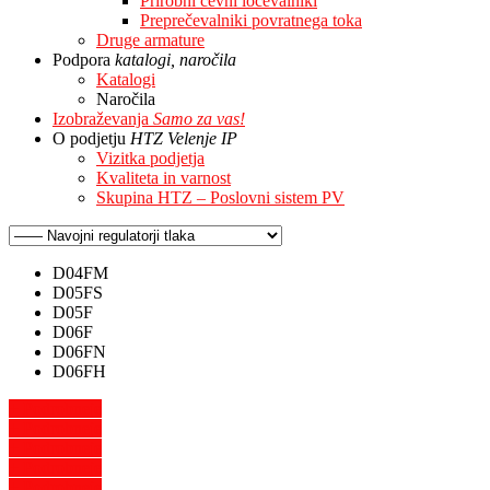
Prirobni cevni ločevalniki
Preprečevalniki povratnega toka
Druge armature
Podpora
katalogi, naročila
Katalogi
Naročila
Izobraževanja
Samo za vas!
O podjetju
HTZ Velenje IP
Vizitka podjetja
Kvaliteta in varnost
Skupina HTZ – Poslovni sistem PV
D04FM
D05FS
D05F
D06F
D06FN
D06FH
+ Podrobneje
+ Podrobneje
+ Podrobneje
+ Podrobneje
+ Podrobneje